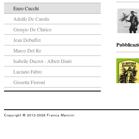
Enzo Cucchi
Adolfo De Carolis
Giorgio De Chirico
Jean Debuffet
Pubblicazi
Marco Del Re
Isabelle Ducrot - Albert Diatò
Luciano Fabro
Giosetta Fioroni
Marco Gastini
Gianfranco Gorgoni
Goeffrey Hendricks
Copyright © 2012-2026 Franca Mancini
Emilio Isgrò
Massimo Kaufmann