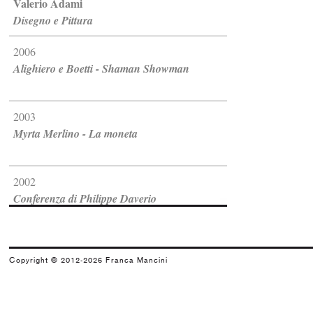
Valerio Adami
Disegno e Pittura
2006
Alighiero e Boetti - Shaman Showman
2003
Myrta Merlino - La moneta
2002
Conferenza di Philippe Daverio
2002
Copyright © 2012-2026 Franca Mancini
Gonzaga e Della Rovere - Collezi...
1998