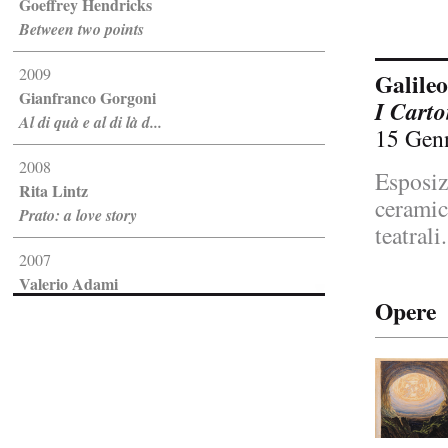
Goeffrey Hendricks
Between two points
2009
Galileo
Gianfranco Gorgoni
I Carto
Al di quà e al di là d...
15 Gen
2008
Esposiz
Rita Lintz
ceramic
Prato: a love story
teatral
2007
Valerio Adami
Opere
Disegno e pittura
2005
Marco Del Re
Trasparenze
2001