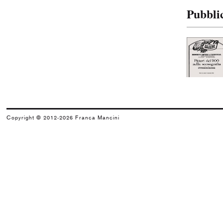
Arnaldo Pomodoro
Pubbli
Il segno e il monumento
2001
Luigi Carboni
Del vento e delle acque
1998
Collettiva
Prossimità e distanza
Copyright © 2012-2026 Franca Mancini
1997
Arnaldo Pomodoro e Eliseo Mattiacci
Un nuovo spazio di arte a Pesaro
1996
Massimo Kaufmann
Massimo Kaufmann