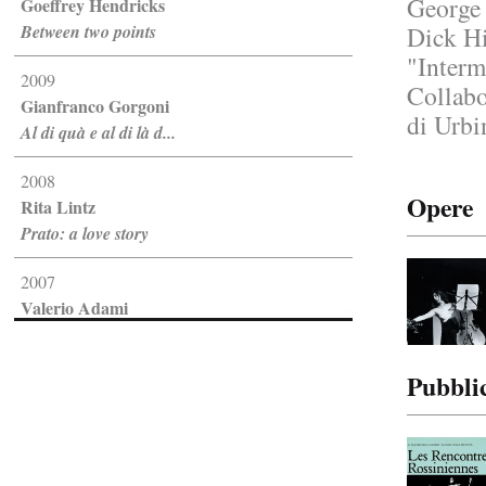
George 
Goeffrey Hendricks
Between two points
Dick Hi
"Interm
2009
Collabo
Gianfranco Gorgoni
di Urbi
Al di quà e al di là d...
2008
Opere
Rita Lintz
Prato: a love story
2007
Valerio Adami
Disegno e pittura
Pubbli
2005
Marco Del Re
Trasparenze
2001