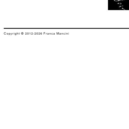
Arnaldo Pomodoro
Il segno e il monumento
2001
Luigi Carboni
Copyright © 2012-2026 Franca Mancini
Del vento e delle acque
1998
Collettiva
Prossimità e distanza
1997
Arnaldo Pomodoro e Eliseo Mattiacci
Un nuovo spazio di arte a Pesaro
1996
Massimo Kaufmann
Massimo Kaufmann