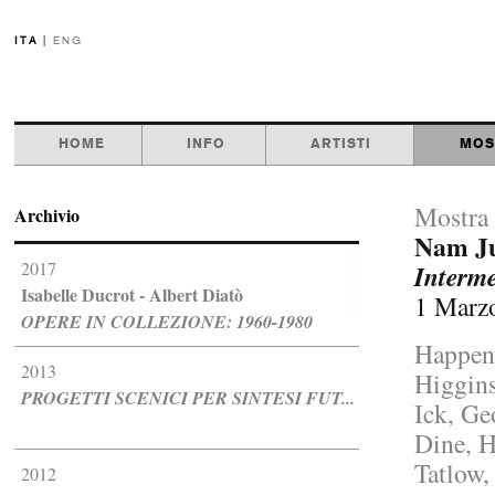
ITA
|
ENG
HOME
INFO
ARTISTI
MOS
Mostra 
Archivio
Nam Ju
2017
Interm
Isabelle Ducrot - Albert Diatò
1 Marzo
OPERE IN COLLEZIONE: 1960-1980
Happen
2013
Higgins
PROGETTI SCENICI PER SINTESI FUT...
Ick, Ge
Dine, H
Tatlow,
2012