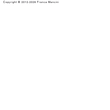
Copyright © 2012-2026 Franca Mancini
Arnaldo Pomodoro
Il segno e il monumento
2001
Luigi Carboni
Del vento e delle acque
1998
Collettiva
Prossimità e distanza
1997
Arnaldo Pomodoro e Eliseo Mattiacci
Un nuovo spazio di arte a Pesaro
1996
Massimo Kaufmann
Massimo Kaufmann