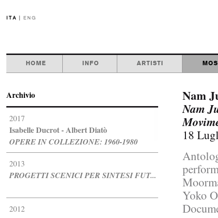
ITA
|
ENG
HOME
INFO
ARTISTI
MOS
Nam Ju
Archivio
Nam Ju
2017
Movime
Isabelle Ducrot - Albert Diatò
18 Lugl
OPERE IN COLLEZIONE: 1960-1980
Antolog
2013
perform
PROGETTI SCENICI PER SINTESI FUT...
Moorma
Yoko On
Documen
2012