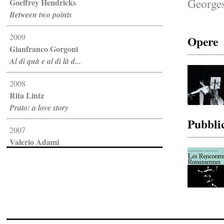
Georges
Goeffrey Hendricks
Between two points
2009
Opere
Gianfranco Gorgoni
Al di quà e al di là d...
2008
Rita Lintz
Prato: a love story
Pubbli
2007
Valerio Adami
Disegno e pittura
2005
Marco Del Re
Trasparenze
2001