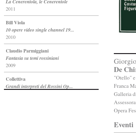
La Cenerentola, le Cenerentole
2011
Bill Viola
10 opere video single channel 19...
2010
Claudio Parmiggiani
Fantasia su temi rossiniani
Giorgio
2009
De Chir
"Otello" e
Collettiva
Franca Man
Grandi interpreti del Rossini Op...
2008
Galleria d
Assessorat
Jannis Kounellis
Opera Fest
Li Marinari
2007
Eventi
Gilberto Zorio