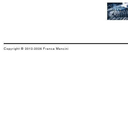
Gasbeton
2006
Collettiva
Les Rencontres Rossiniennes
2005
Copyright © 2012-2026 Franca Mancini
Grazia Toderi
Orchestra
2003
Enrico Castellani
Opus Incertum - Mostra in sette ...
2002
Michelangelo Pistoletto
Les péchés de jeunesse
2001