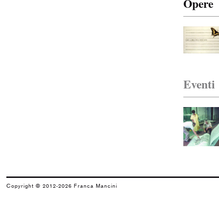
Opere
Gasbeton
2006
Collettiva
Les Rencontres Rossiniennes
2005
Eventi
Grazia Toderi
Orchestra
2003
Enrico Castellani
Opus Incertum - Mostra in sette ...
2002
Michelangelo Pistoletto
Copyright © 2012-2026 Franca Mancini
Les péchés de jeunesse
2001