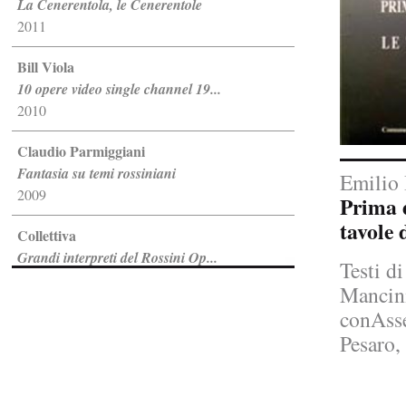
La Cenerentola, le Cenerentole
2011
Bill Viola
10 opere video single channel 19...
2010
Claudio Parmiggiani
Fantasia su temi rossiniani
Emilio 
2009
Prima d
tavole 
Collettiva
Grandi interpreti del Rossini Op...
Testi di
2008
Mancini
conAsse
Jannis Kounellis
Pesaro,
Li Marinari
2007
Gilberto Zorio