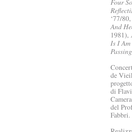
Four S
Collettiva
Reflect
Grandi Interpreti del Rossini Op...
‘77/80
And He
2007
1981),
Jannis Kounellis
Li Marinari
Is I Am
Passing
2006
Gilberto Zorio
Concert
Gasbeton (Andantino)
de Viei
2005
progett
Giulio Paolini e Michelangelo Pistoletto
di Flav
Il direttore e l’interprete - Cl...
Camera 
del Pro
2004
Fabbri.
Luciano Fabro
Giocano. Farsa in atto.
Realizz