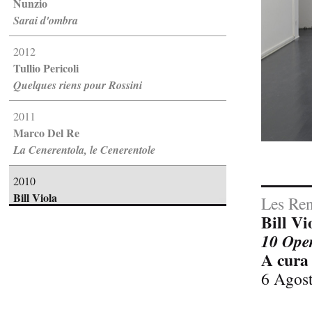
Nunzio
Sarai d'ombra
2012
Tullio Pericoli
Quelques riens pour Rossini
2011
Marco Del Re
La Cenerentola, le Cenerentole
2010
Bill Viola
Les Ren
10 Opere video single channel 19...
Bill Vi
10 Oper
2009
A cura
Claudio Parmiggiani
6 Agost
Fantasia su Temi Rossiniani: dal...
2008