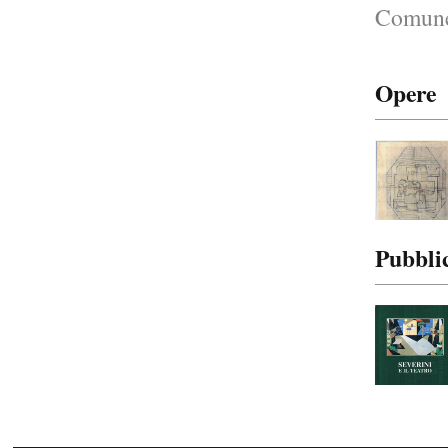
Comune 
Collettiva
Grandi Interpreti del Rossini Op...
Opere
2007
Jannis Kounellis
Li Marinari
2006
Gilberto Zorio
Gasbeton (Andantino)
Pubbli
2005
Giulio Paolini e Michelangelo Pistoletto
Il direttore e l’interprete - Cl...
2004
Luciano Fabro
Giocano. Farsa in atto.